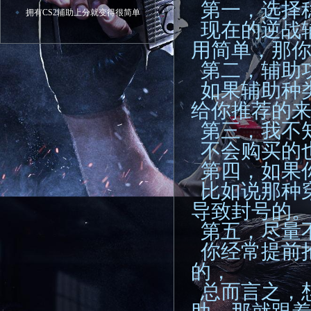
第一，选择
拥有CS2辅助上分就变得很简单
现在的逆战
用简单，那
第二，辅助
如果辅助种
给你推荐的
第三，我不
不会购买的
第四，如果
比如说那种
导致封号的
第五，尽量
你经常提前
的，
总而言之，