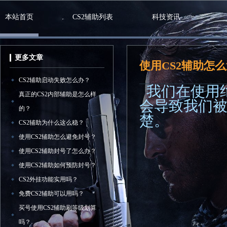
本站首页
CS2辅助列表
科技资讯
更多文章
使用CS2辅助怎
CS2辅助启动失败怎么办？
我们在使用
真正的CS2内部辅助是怎么样
会导致我们
的？
楚。
CS2辅助为什么这么稳？
使用CS2辅助怎么避免封号？
使用CS2辅助封号了怎么办？
使用CS2辅助如何预防封号？
CS2外挂功能实用吗？
免费CS2辅助可以用吗？
买号使用CS2辅助刷等级划算
吗？