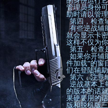
的身份运行
管理员身份
助时请以管
第四，检查
有些逆战辅
就会显示卡
这样不仅为
第五，检查
如果你开辅
件加载”的窗
们在登陆辅
第六，注意
逆战基本上
的版本的话
果硬要用的
版和脱机版