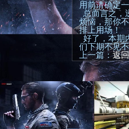
用前请确定
总而言之，
烦恼，那你
排上用场！
好了，本期
们下期不见
上一篇：
返