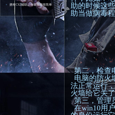
助的时候这
拥有CS2辅助上分就变得很简单
助当做病毒
第二，检查
电脑的防火
法正常运行
火墙给它关
第三，管理
在win10