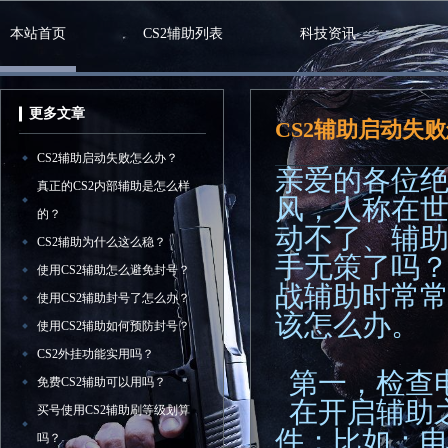
本站首页
CS2辅助列表
科技资讯
更多文章
CS2辅助启动失
CS2辅助启动失败怎么办？
亲爱的各位
真正的CS2内部辅助是怎么样
风，人称在
的？
动不了、辅
CS2辅助为什么这么稳？
手无策了吗
使用CS2辅助怎么避免封号？
战辅助时常
使用CS2辅助封号了怎么办？
该怎么办。
使用CS2辅助如何预防封号？
CS2外挂功能实用吗？
第一，检查
免费CS2辅助可以用吗？
在开启辅助
买号使用CS2辅助刷等级划算
件；比如：电
吗？