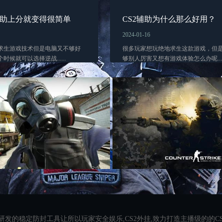
辅助上分就变得很简单
CS2辅助为什么那么好用？
2024-01-16
求生游戏技术但是电脑又不够好
很多玩家想玩绝地求生这款游戏，但
候就可以选择逆战......
够别人厉害又想有游戏体验怎么办呢.....
研发的稳定防封工具让所以玩家安全娱乐,CS2外挂,致力打造主播级的的C