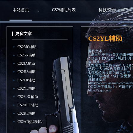
本站首页
CS2辅助列表
科技资讯
更多文章
CS2YL辅助
CS2MC辅助
操作文本：
1.退出完美平台关闭杀毒把
CS2SN辅助
2.须去下载QQ音乐然后打开QQ音
去 替换
CS2JA辅助
3.然后管理员身份运行QQ
然后进入游戏热身模式按F1
CS2HS辅助
4.游戏必须设置为窗口全屏
软件下载地址：软件云更新
载最新版本
CS2ER辅助
https://wwvq.lanzoub.com/ia
QQ音乐下载地址：不能关
CS2YL辅助
https://y.qq.com/
CS2斗鱼辅助
CS2ACC辅助
CS2KE辅助
CS2AD热能辅助