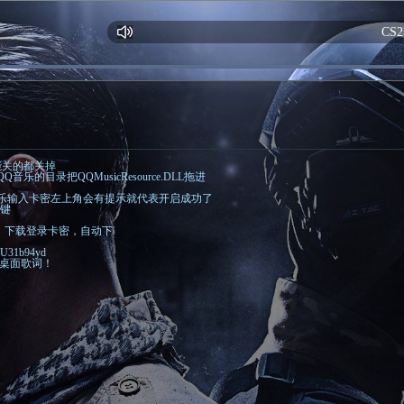
CS2辅
能关的都关掉
乐的目录把QQMusicResource.DLL拖进
音乐输入卡密左上角会有提示就代表开启成功了
1键
，下载登录卡密，自动下
DyU31b94yd
闭桌面歌词！