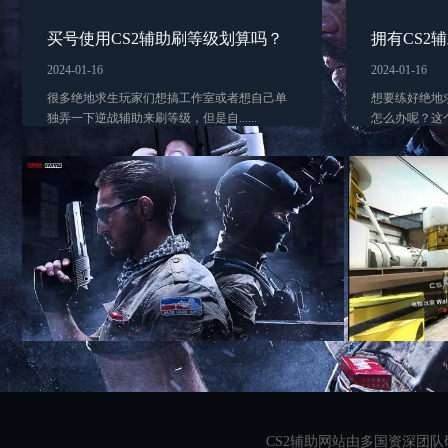
买号使用CS2辅助刷等级划算吗？
拥有CS2
2024-01-16
2024-01-16
很多绝地求生玩家们想搞工作室或者想自己单
想要练好绝地
独弄一下逆战辅助来刷等级，但是自......
怎么办呢？这个时
CS2辅助网站由多国资深团队