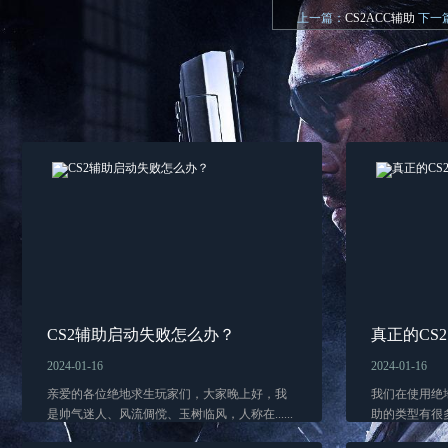
上一篇：
CS2ACC辅助
下一
CS2辅助启动失败怎么办？
真正的CS
2024-01-16
2024-01-16
亲爱的各位绝地求生玩家们，大家晚上好，我
我们在使用绝
是帅气迷人、风流倜傥、玉树临风，人称在......
助的类型有很多